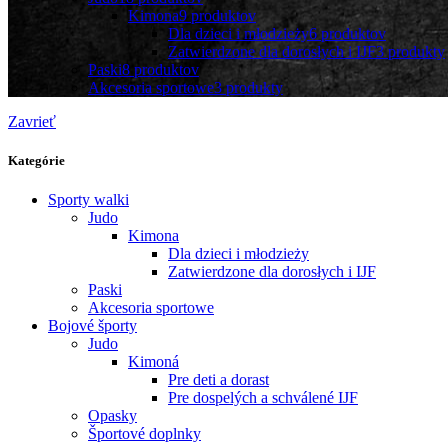
Kimona
9 produktov
Dla dzieci i młodzieży
6 produktov
Zatwierdzone dla dorosłych i IJF
3 produkty
Paski
8 produktov
Akcesoria sportowe
3 produkty
Zavrieť
Kategórie
Sporty walki
Judo
Kimona
Dla dzieci i młodzieży
Zatwierdzone dla dorosłych i IJF
Paski
Akcesoria sportowe
Bojové športy
Judo
Kimoná
Pre deti a dorast
Pre dospelých a schválené IJF
Opasky
Športové doplnky