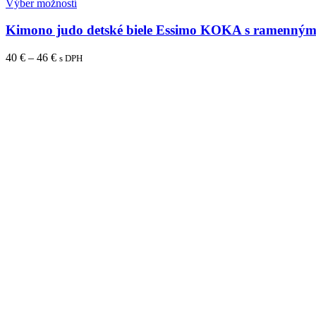
Výber možností
Kimono judo detské biele Essimo KOKA s ramennými 
40
€
–
46
€
s DPH