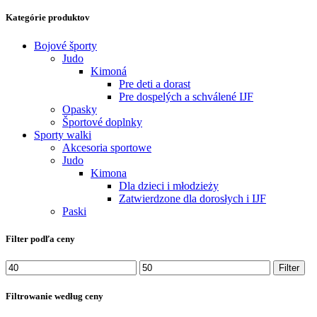
Kategórie produktov
Bojové športy
Judo
Kimoná
Pre deti a dorast
Pre dospelých a schválené IJF
Opasky
Športové doplnky
Sporty walki
Akcesoria sportowe
Judo
Kimona
Dla dzieci i młodzieży
Zatwierdzone dla dorosłych i IJF
Paski
Filter podľa ceny
Minimálna
Maximálna
Filter
cena
cena
Filtrowanie według ceny