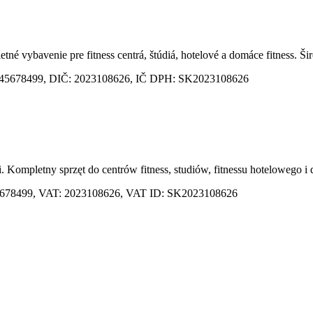
etné vybavenie pre fitness centrá, štúdiá, hotelové a domáce fitness. Š
IČO: 45678499, DIČ: 2023108626, IČ DPH: SK2023108626
ji. Kompletny sprzęt do centrów fitness, studiów, fitnessu hotelowego
D: 45678499, VAT: 2023108626, VAT ID: SK2023108626