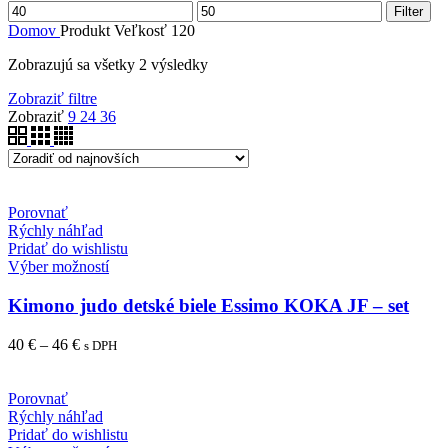
Minimálna
Maximálna
Filter
cena
cena
Domov
Produkt Veľkosť
120
Zobrazujú sa všetky 2 výsledky
Zobraziť filtre
Zobraziť
9
24
36
Porovnať
Rýchly náhľad
Pridať do wishlistu
Výber možností
Kimono judo detské biele Essimo KOKA JF – set
40
€
–
46
€
s DPH
Porovnať
Rýchly náhľad
Pridať do wishlistu