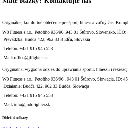
Máte otázky? Kontaktujte nás
Originálne, komfortné oblečenie pre šport, fitness a voľný čas. Kompl
W8 Fitness s.r.o., Petöfiho 936/96 ,943 01 Štúrovo, Slovensko, 
Prevádzka: Budča 422, 962 33 Budča, Slovakia
Telefón: +421 915 945 553
Mail: office@jffighter.sk
Oryginalna, wygodna odzież do uprawiania sportu, fitnessu i rekreac
W8 Fitness s.r.o., Petöfiho 936/96 , 943 01 Štúrovo, Słowacja, I
Działanie: Budča 422, 962 33 Budča, Słowacja
Telefon: +421 915 945 553
Mail: info@judofighter.sk
Dôležité odkazy