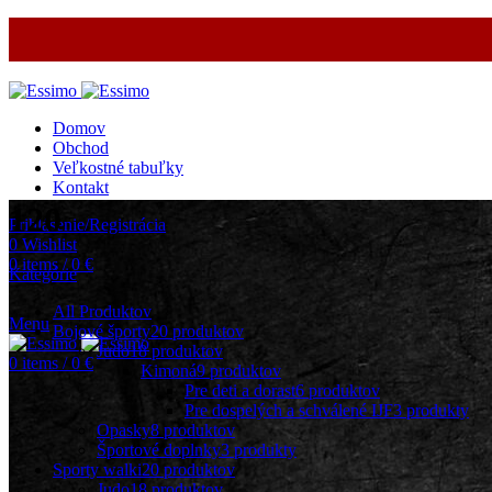
Domov
Obchod
Veľkostné tabuľky
Kontakt
120
Prihlásenie/Registrácia
0
Wishlist
0
items
/
0
€
Kategórie
All
Produktov
Menu
Bojové športy
20 produktov
Judo
18 produktov
0
items
/
0
€
Kimoná
9 produktov
Pre deti a dorast
6 produktov
Pre dospelých a schválené IJF
3 produkty
Opasky
8 produktov
Športové doplnky
3 produkty
Sporty walki
20 produktov
Judo
18 produktov