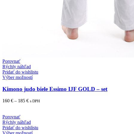
Porovnať
Rýchly náhľad
Pridať do wishlistu
Výber možností
Kimono judo biele Essimo IJF GOLD – set
160
€
–
185
€
s DPH
Porovnať
Rýchly náhľad
Pridať do wishlistu
Výber možností