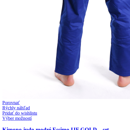
Porovnať
Rýchly náhľad
Pridať do wishlistu
Výber možností
Kimono judo modré Essimo IJF GOLD – set