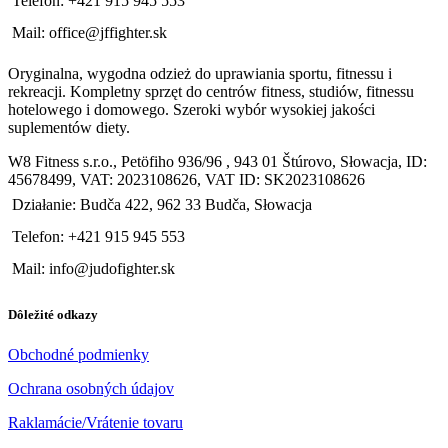
Telefón: +421 915 945 553
Mail: office@jffighter.sk
Oryginalna, wygodna odzież do uprawiania sportu, fitnessu i
rekreacji. Kompletny sprzęt do centrów fitness, studiów, fitnessu
hotelowego i domowego. Szeroki wybór wysokiej jakości
suplementów diety.
W8 Fitness s.r.o., Petöfiho 936/96 , 943 01 Štúrovo, Słowacja, ID:
45678499, VAT: 2023108626, VAT ID: SK2023108626
Działanie: Budča 422, 962 33 Budča, Słowacja
Telefon: +421 915 945 553
Mail: info@judofighter.sk
Dôležité odkazy
Obchodné podmienky
Ochrana osobných údajov
Raklamácie/Vrátenie tovaru