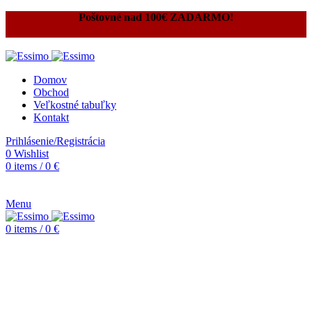
Poštovné nad 100€ ZADARMO!
Domov
Obchod
Veľkostné tabuľky
Kontakt
Prihlásenie/Registrácia
0
Wishlist
0
items
/
0
€
Menu
0
items
/
0
€