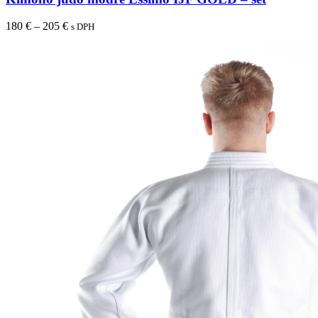
180
€
–
205
€
s DPH