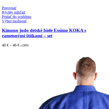
Porovnať
Rýchly náhľad
Pridať do wishlistu
Výber možností
Kimono judo detské biele Essimo KOKA s
ramennými štítkami – set
40
€
–
46
€
s DPH