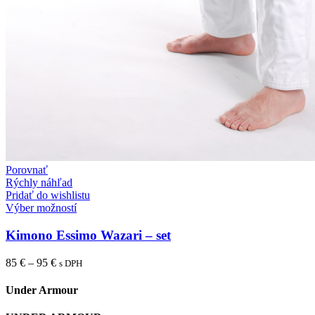
Porovnať
Rýchly náhľad
Pridať do wishlistu
Výber možností
Kimono Essimo Wazari – set
85
€
–
95
€
s DPH
Under Armour