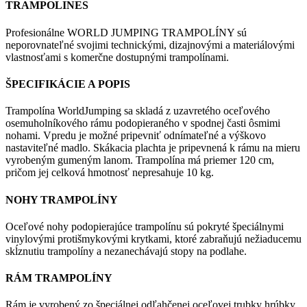
TRAMPOLINES
Profesionálne WORLD JUMPING TRAMPOLÍNY sú
neporovnateľné svojimi technickými, dizajnovými a materiálovými
vlastnosťami s komerčne dostupnými trampolínami.
ŠPECIFIKÁCIE A POPIS
Trampolína WorldJumping sa skladá z uzavretého oceľového
osemuholníkového rámu podopieraného v spodnej časti ôsmimi
nohami. Vpredu je možné pripevniť odnímateľné a výškovo
nastaviteľné madlo. Skákacia plachta je pripevnená k rámu na mieru
vyrobeným gumeným lanom. Trampolína má priemer 120 cm,
pričom jej celková hmotnosť nepresahuje 10 kg.
NOHY TRAMPOLÍNY
Oceľové nohy podopierajúce trampolínu sú pokryté špeciálnymi
vinylovými protišmykovými krytkami, ktoré zabraňujú nežiaducemu
skĺznutiu trampolíny a nezanechávajú stopy na podlahe.
RÁM TRAMPOLÍNY
Rám je vyrobený zo špeciálnej odľahčenej oceľovej trubky hrúbky