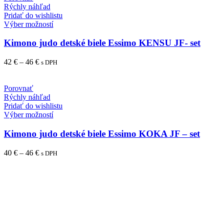
Rýchly náhľad
Pridať do wishlistu
Výber možností
Kimono judo detské biele Essimo KENSU JF- set
42
€
–
46
€
s DPH
Porovnať
Rýchly náhľad
Pridať do wishlistu
Výber možností
Kimono judo detské biele Essimo KOKA JF – set
40
€
–
46
€
s DPH