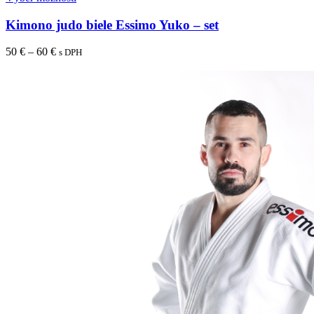
Kimono judo biele Essimo Yuko – set
50
€
–
60
€
s DPH