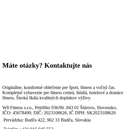
Máte otázky? Kontaktujte nás
Originálne, komfortné oblečenie pre šport, fitness a voľný čas.
Kompletné vybavenie pre fitness centrá, štúdiá, hotelové a domáce
fitness. Široká škála kvalitných doplnkov výživy.
W8 Fitness s.r.o., Petöfiho 936/96 ,943 01 Štúrovo, Slovensko,
IČO: 45678499, DIČ: 2023108626, IČ DPH: SK2023108626
Prevádzka: Budča 422, 962 33 Budča, Slovakia