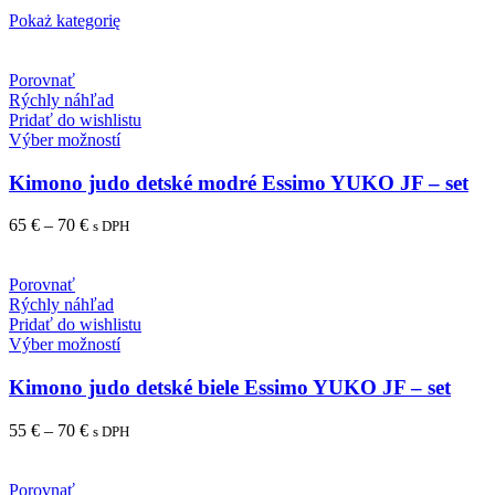
Pokaż kategorię
Porovnať
Rýchly náhľad
Pridať do wishlistu
Výber možností
Kimono judo detské modré Essimo YUKO JF – set
65
€
–
70
€
s DPH
Porovnať
Rýchly náhľad
Pridať do wishlistu
Výber možností
Kimono judo detské biele Essimo YUKO JF – set
55
€
–
70
€
s DPH
Porovnať